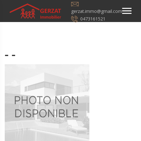
gerzat.immo@gmail.com
0473161521
- -