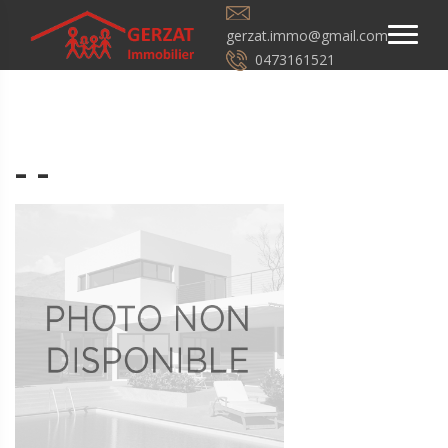
gerzat.immo@gmail.com
0473161521
- -