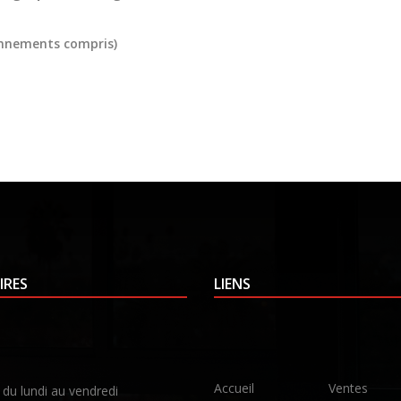
onnements compris)
IRES
LIENS
Accueil
Ventes
 du lundi au vendredi