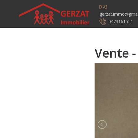
gerzat.immo@gmai
0473161521
Vente -