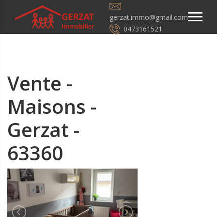
gerzat.immo@gmail.com
0473161521
Vente -
Maisons -
Gerzat -
63360