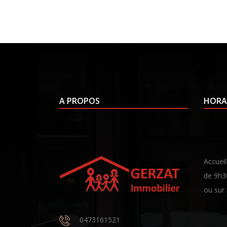
A PROPOS
HORA
Accueil
de 9h3
ou sur
0473161521