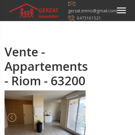
gerzat.immo@gmail.com
0473161521
Vente -
Appartements
- Riom - 63200